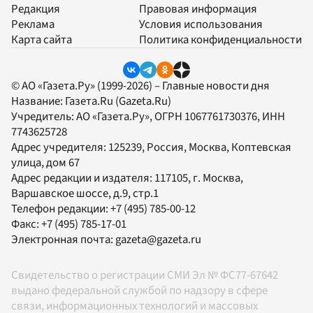
Редакция
Правовая информация
Реклама
Условия использования
Карта сайта
Политика конфиденциальности
© АО «Газета.Ру» (1999-2026) – Главные новости дня
Название:
Газета.Ru
(Gazeta.Ru)
Учредитель:
АО «Газета.Ру»
, ОГРН 1067761730376, ИНН
7743625728
Адрес учредителя: 125239, Россия, Москва, Коптевская
улица, дом 67
Адрес редакции и издателя:
117105
, г.
Москва
,
Варшавское шоссе, д.9, стр.1
Телефон редакции:
+7 (495) 785-00-12
Факс:
+7 (495) 785-17-01
Электронная почта:
gazeta@gazeta.ru
Свидетельство о регистрации СМИ Эл № ФС77-67642
выдано федеральной службой по надзору в сфере
связи, информационных технологий и массовых