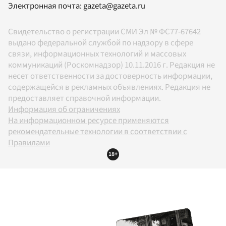
Электронная почта:
gazeta@gazeta.ru
Свидетельство о регистрации СМИ Эл № ФС77-67642
выдано федеральной службой по надзору в сфере
связи, информационных технологий и массовых
коммуникаций (Роскомнадзор) 10.11.2016 г. Редакция не
несет ответственности за достоверность информации,
содержащейся в рекламных объявлениях. Редакция не
предоставляет справочной информации.
Информация об ограничениях
На информационном ресурсе применяются
рекомендательные технологии в соответствии с
Правилами
18+