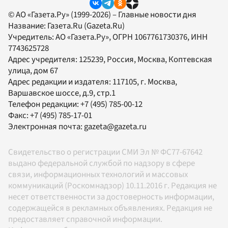
© АО «Газета.Ру» (1999-2026) – Главные новости дня
Название:
Газета.Ru
(Gazeta.Ru)
Учредитель:
АО «Газета.Ру»
, ОГРН 1067761730376, ИНН
7743625728
Адрес учредителя: 125239, Россия, Москва, Коптевская
улица, дом 67
Адрес редакции и издателя:
117105
, г.
Москва
,
Варшавское шоссе, д.9, стр.1
Телефон редакции:
+7 (495) 785-00-12
Факс:
+7 (495) 785-17-01
Электронная почта:
gazeta@gazeta.ru
Свидетельство о регистрации СМИ Эл № ФС77-67642
выдано федеральной службой по надзору в сфере
связи, информационных технологий и массовых
коммуникаций (Роскомнадзор) 10.11.2016 г. Редакция не
несет ответственности за достоверность информации,
содержащейся в рекламных объявлениях. Редакция не
предоставляет справочной информации.