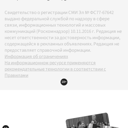
Свидетельство о регистрации СМИ Эл № ФС77-67642
выдано федеральной службой по надзору в сфере
связи, информационных технологий и массовых
коммуникаций (Роскомнадзор) 10.11.2016 г. Редакция не
несет ответственности за достоверность информации,
содержащейся в рекламных объявлениях. Редакция не
предоставляет справочной информации.
Информация об ограничениях
На информационном ресурсе применяются
рекомендательные технологии в соответствии с
Правилами
18+