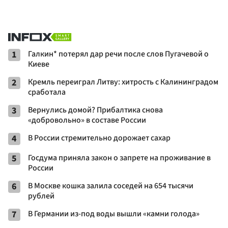
1
Галкин* потерял дар речи после слов Пугачевой о
Киеве
2
Кремль переиграл Литву: хитрость с Калининградом
сработала
3
Вернулись домой? Прибалтика снова
«добровольно» в составе России
4
В России стремительно дорожает сахар
5
Госдума приняла закон о запрете на проживание в
России
6
В Москве кошка залила соседей на 654 тысячи
рублей
7
В Германии из-под воды вышли «камни голода»