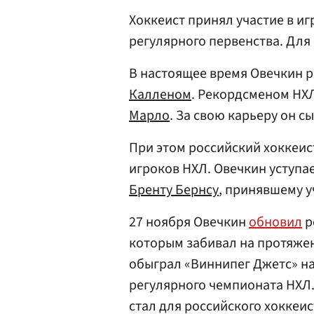
Хоккеист принял участие в иг
регулярного первенства. Для 
В настоящее время Овечкин р
Калленом
. Рекордсменом НХ
Марло
. За свою карьеру он с
При этом российский хоккеис
игроков НХЛ. Овечкин уступа
Бренту Бернсу
, принявшему уч
27 ноября Овечкин
обновил
р
которым забивал на протяжен
обыграл «Виннипег Джетс» на 
регулярного чемпионата НХЛ.
стал для российского хоккеис