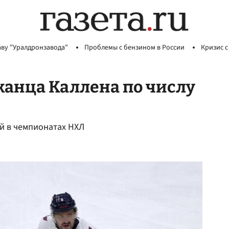
аву "Уралдронзавода"
Проблемы с бензином в России
Кризис с
анца Каллена по числу
ей в чемпионатах НХЛ