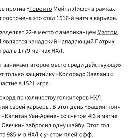
ре против «
Торонто
Мейпл Лифс» в рамках
спортсмена это стал 1516-й матч в карьере.
азделяет 22-е место с американцем
Мэттом
Л является канадский нападающий
Патрик
ыграл в 1779 матчах НХЛ.
т занимает второе место среди действующих
ет только защитнику «Колорадо Эвеланш»
астие в 1521 игре.
екорд по количеству голкиперов НХЛ,
ии своей карьеры. В этот день «Вашингтон»
«Капитан Уан-Арене» со счетом 4:3 в матче
 Овечкин забросил одну шайбу. Этот гол
та 985-м в НХЛ с учетом плей-офф.