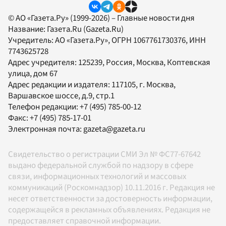
© АО «Газета.Ру» (1999-2026) – Главные новости дня
Название:
Газета.Ru
(Gazeta.Ru)
Учредитель:
АО «Газета.Ру»
, ОГРН 1067761730376, ИНН
7743625728
Адрес учредителя: 125239, Россия, Москва, Коптевская
улица, дом 67
Адрес редакции и издателя:
117105
, г.
Москва
,
Варшавское шоссе, д.9, стр.1
Телефон редакции:
+7 (495) 785-00-12
Факс:
+7 (495) 785-17-01
Электронная почта:
gazeta@gazeta.ru
Свидетельство о регистрации СМИ Эл № ФС77-67642
выдано федеральной службой по надзору в сфере
связи, информационных технологий и массовых
коммуникаций (Роскомнадзор) 10.11.2016 г. Редакция не
несет ответственности за достоверность информации,
содержащейся в рекламных объявлениях. Редакция не
предоставляет справочной информации.