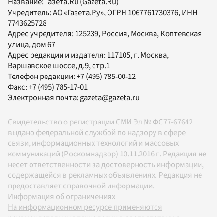
Название:
Газета.Ru
(Gazeta.Ru)
Учредитель:
АО «Газета.Ру»
, ОГРН 1067761730376, ИНН
7743625728
Адрес учредителя: 125239, Россия, Москва, Коптевская
улица, дом 67
Адрес редакции и издателя:
117105
, г.
Москва
,
Варшавское шоссе, д.9, стр.1
Телефон редакции:
+7 (495) 785-00-12
Факс:
+7 (495) 785-17-01
Электронная почта:
gazeta@gazeta.ru
Свидетельство о регистрации СМИ Эл № ФС77-67642
выдано федеральной службой по надзору в сфере
связи, информационных технологий и массовых
коммуникаций (Роскомнадзор) 10.11.2016 г. Редакция не
несет ответственности за достоверность информации,
содержащейся в рекламных объявлениях. Редакция не
предоставляет справочной информации.
Информация об ограничениях
На информационном ресурсе применяются