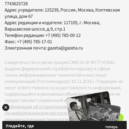
7743625728
Адрес учредителя: 125239, Россия, Москва, Коптевская
улица, дом 67
Адрес редакции и издателя:
117105
, г.
Москва
,
Варшавское шоссе, д.9, стр.1
Телефон редакции:
+7 (495) 785-00-12
Факс:
+7 (495) 785-17-01
Электронная почта:
gazeta@gazeta.ru
Свидетельство о регистрации СМИ Эл № ФС77-67642
выдано федеральной службой по надзору в сфере
связи, информационных технологий и массовых
коммуникаций (Роскомнадзор) 10.11.2016 г. Редакция не
несет ответственности за достоверность информации,
содержащейся в рекламных объявлениях. Редакция не
предоставляет справочной информации.
Информация об ограничениях
На информационном ресурсе применяются
рекомендательные технологии в соответствии с
Правилами
Угадайте, где