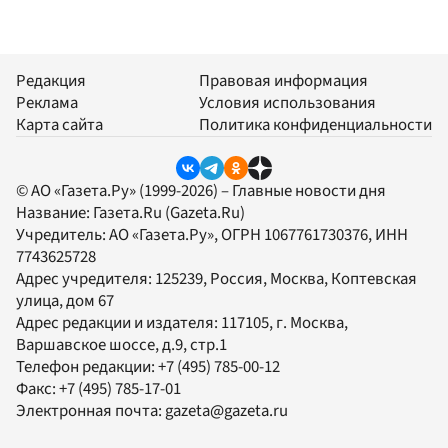
Редакция
Правовая информация
Реклама
Условия использования
Карта сайта
Политика конфиденциальности
© АО «Газета.Ру» (1999-2026) – Главные новости дня
Название:
Газета.Ru
(Gazeta.Ru)
Учредитель:
АО «Газета.Ру»
, ОГРН 1067761730376, ИНН
7743625728
Адрес учредителя: 125239, Россия, Москва, Коптевская
улица, дом 67
Адрес редакции и издателя:
117105
, г.
Москва
,
Варшавское шоссе, д.9, стр.1
Телефон редакции:
+7 (495) 785-00-12
Факс:
+7 (495) 785-17-01
Электронная почта:
gazeta@gazeta.ru