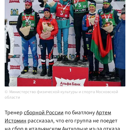
Министерство физической культуры и спорта Московской
области
Тренер
сборной России
по биатлону
Артем
Истомин
рассказал, что его группа не поедет
на сбор в итальянском Антхольце из‑за отказа