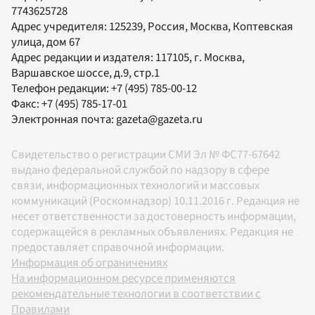
7743625728
Адрес учредителя: 125239, Россия, Москва, Коптевская
улица, дом 67
Адрес редакции и издателя:
117105
, г.
Москва
,
Варшавское шоссе, д.9, стр.1
Телефон редакции:
+7 (495) 785-00-12
Факс:
+7 (495) 785-17-01
Электронная почта:
gazeta@gazeta.ru
Свидетельство о регистрации СМИ Эл № ФС77-67642
выдано федеральной службой по надзору в сфере
связи, информационных технологий и массовых
коммуникаций (Роскомнадзор) 10.11.2016 г. Редакция не
несет ответственности за достоверность информации,
содержащейся в рекламных объявлениях. Редакция не
предоставляет справочной информации.
Информация об ограничениях
На информационном ресурсе применяются
рекомендательные технологии в соответствии с
Правилами