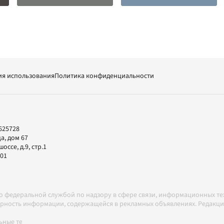
ия использования
Политика конфиденциальности
625728
а, дом 67
ссе, д.9, стр.1
-01
но федеральной службой по надзору в сфере связи, информационных т
товерность информации, содержащейся в рекламных объявлениях. Редак
ные технологии в соответствии с Правилами