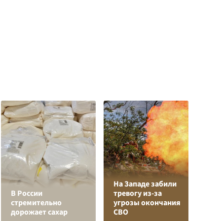
На Западе забили
Л
В России
тревогу из-за
з
стремительно
угрозы окончания
в
дорожает сахар
СВО
р