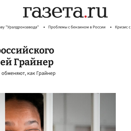
аву "Уралдронзавода"
Проблемы с бензином в России
Кризис с
российского
ией Грайнер
 обменяют, как Грайнер