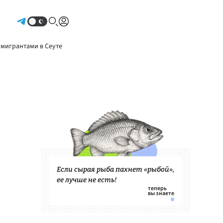
Авторизоваться
 мигрантами в Сеуте
Если сырая рыба пахнет «рыбой»,
ее лучше не есть!