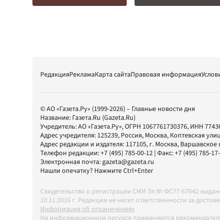
Редакция
Реклама
Карта сайта
Правовая информация
Услов
© АО «Газета.Ру» (1999-2026) – Главные новости дня
Название:
Газета.Ru
(Gazeta.Ru)
Учредитель:
АО «Газета.Ру»
, ОГРН 1067761730376, ИНН 7743
Адрес учредителя: 125239, Россия, Москва, Коптевская улиц
Адрес редакции и издателя:
117105
, г.
Москва
,
Варшавское шо
Телефон редакции:
+7 (495) 785-00-12
| Факс:
+7 (495) 785-17
Электронная почта:
gazeta@gazeta.ru
Нашли опечатку? Нажмите Ctrl+Enter
Свидетельство о регистрации СМИ Эл № ФС77-67642 выда
10.11.2016 г. Редакция не несет ответственности за дос
Информация об ограничениях
На информационном ресурсе применяются рекомендатель