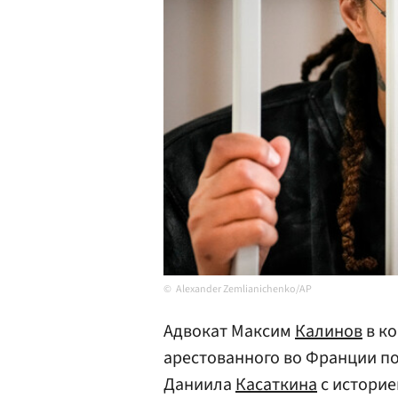
Alexander Zemlianichenko/AP
Адвокат Максим
Калинов
в ко
арестованного во Франции п
Даниила
Касаткина
с историе