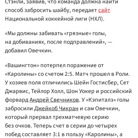
Стэнли, заявив, что команда должна найти
способ забросить шайбу, передает
сайт
Национальной хоккейной лиги (НХЛ).
«Мы должны забивать «грязные» голы,
на добиваниях, после подправлений», —
добавил Овечкин.
«Вашингтон» потерпел поражение от
«Каролины» со счетом 2:5. Матч прошел в Роли.
У хозяев поля отличились Шейн Гостисбер, Сет
Джарвис, Тейлор Холл, Шон Уокер и российский
форвард
Андрей Свечников
. У «Кэпиталз» голы
забросили
Джейкоб Чикран
и сам Овечкин,
который прервал трехматчевую серию
без очков. Теперь счет в серии до четырех
побед составляет 3:1 в пользу «Каролины», а