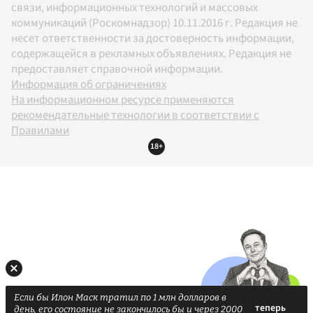
связи, информационных технологий и массовых
коммуникаций (Роскомнадзор) 10.11.2016 г. Редакция не
несет ответственности за достоверность информации,
содержащейся в рекламных объявлениях. Редакция не
предоставляет справочной информации.
Информация об ограничениях
На информационном ресурсе применяются
рекомендательные технологии в соответствии с
Правилами
18+
Если бы Илон Маск тратил по 1 млн долларов в
день, его состояние не закончилось бы и через 2000