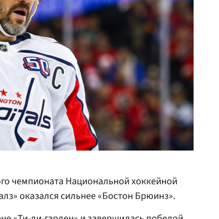
ого чемпионата Национальной хоккейной
алз» оказался сильнее «Бостон Брюинз».
ене «Ти-ди-гарден» и завершилась победой