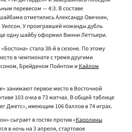
ным перевесом — 4:3. В составе
шайбами отметились Александр Овечкин,
 Уилсон. У проигравшей команды дубль
еще одну шайбу оформил Винни Леттьери.
«Бостона» стала 38-й в сезоне. По этому
место в чемпионате с тремя другими
псоном, Брейденом Пойнтом и
Кайлом
е» занимают первое место в Восточной
тиве 103 очка в 73 матчах. В общей таблице
ег Джетс», имеющим 106 баллов в 74 играх.
н» сыграет в гостях против «
Каролины
тся в ночь на 3 апреля, стартовое