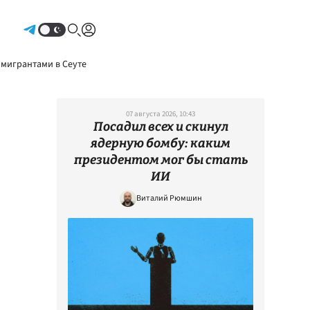
Авторизоваться
 мигрантами в Сеуте
07 августа 2026, 10:43
Посадил всех и скинул
ядерную бомбу: каким
президентом мог бы стать
ИИ
Виталий Рюмшин