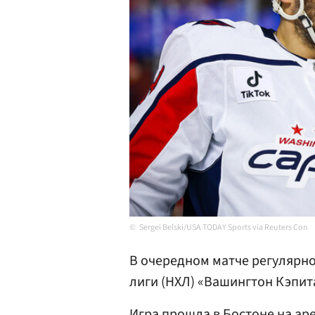
Sergei Belski/USA TODAY Sports via Reuters Con
В очередном матче регулярн
лиги (НХЛ) «Вашингтон Кэпит
Игра прошла в Бостоне на ар