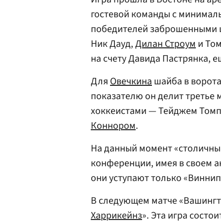
гостевой команды с минималь
победителей заброшенными 
Ник Дауд,
Дилан Строум
и Том
на счету Давида Пастрянка, 
Для
Овечкина
шайба в ворота 
показателю он делит третье 
хоккеистами — Тейджем Том
Коннором
.
На данный момент «столичны
конференции, имея в своем ак
они уступают только «Виннип
В следующем матче «Вашингто
Харрикейнз
». Эта игра состои