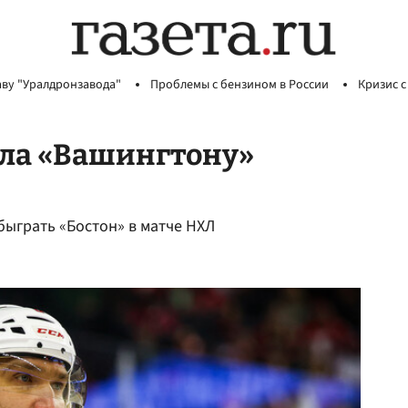
аву "Уралдронзавода"
Проблемы с бензином в России
Кризис с
ла «Вашингтону»
быграть «Бостон» в матче НХЛ