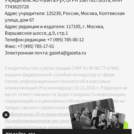
Учредитель:
АО «Газета.Ру»
, ОГРН 1067761730376, ИНН
7743625728
Адрес учредителя: 125239, Россия, Москва, Коптевская
улица, дом 67
Адрес редакции и издателя:
117105
, г.
Москва
,
Варшавское шоссе, д.9, стр.1
Телефон редакции:
+7 (495) 785-00-12
Факс:
+7 (495) 785-17-01
Электронная почта:
gazeta@gazeta.ru
Свидетельство о регистрации СМИ Эл № ФС77-67642
выдано федеральной службой по надзору в сфере
связи, информационных технологий и массовых
коммуникаций (Роскомнадзор) 10.11.2016 г. Редакция не
несет ответственности за достоверность информации,
содержащейся в рекламных объявлениях. Редакция не
предоставляет справочной информации.
Информация об ограничениях
На информационном ресурсе применяются
рекомендательные технологии в соответствии с