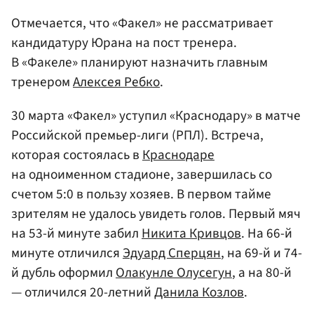
Отмечается, что «Факел» не рассматривает
кандидатуру Юрана на пост тренера.
В «Факеле» планируют назначить главным
тренером
Алексея Ребко
.
30 марта «Факел» уступил «Краснодару» в матче
Российской премьер-лиги (РПЛ). Встреча,
которая состоялась в
Краснодаре
на одноименном стадионе, завершилась со
счетом 5:0 в пользу хозяев. В первом тайме
зрителям не удалось увидеть голов. Первый мяч
на 53-й минуте забил
Никита Кривцов
. На 66-й
минуте отличился
Эдуард Сперцян
, на 69-й и 74-
й дубль оформил
Олакунле Олусегун
, а на 80-й
— отличился 20-летний
Данила Козлов
.