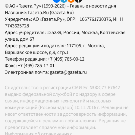
© АО «Газета.Ру» (1999-2026) – Главные новости дня
Название:
Газета.Ru
(Gazeta.Ru)
Учредитель:
АО «Газета.Ру»
, ОГРН 1067761730376, ИНН
7743625728
Адрес учредителя: 125239, Россия, Москва, Коптевская
улица, дом 67
Адрес редакции и издателя:
117105
, г.
Москва
,
Варшавское шоссе, д.9, стр.1
Телефон редакции:
+7 (495) 785-00-12
Факс:
+7 (495) 785-17-01
Электронная почта:
gazeta@gazeta.ru
Свидетельство о регистрации СМИ Эл № ФС77-67642
выдано федеральной службой по надзору в сфере
связи, информационных технологий и массовых
коммуникаций (Роскомнадзор) 10.11.2016 г. Редакция не
несет ответственности за достоверность информации,
содержащейся в рекламных объявлениях. Редакция не
предоставляет справочной информации.
Информация об ограничениях