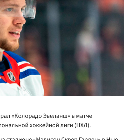
рал «Колорадо Эвеланш» в матче
ональной хоккейной лиги (НХЛ).
 на стадионе «Мэдисон Сквер Гарден» в
Нью-