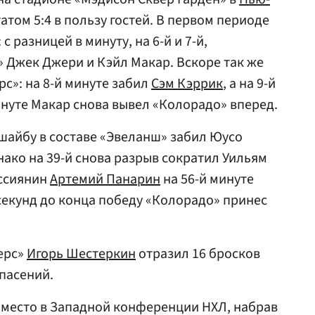
татом 5:4 в пользу гостей. В первом периоде
с разницей в минуту, на 6-й и 7-й,
 Джек Джери и Кэйл Макар. Вскоре так же
с»: на 8-й минуте забил
Сэм Кэррик
, а на 9-й
инуте Макар снова вывел «Колорадо» вперед.
шайбу в составе «Эвеланш» забил Юусо
нако на 39-й снова разрыв сократил Уильям
оссиянин
Артемий Панарин
на 56-й минуте
5 секунд до конца победу «Колорадо» принес
ерс»
Игорь Шестеркин
отразил 16 бросков
спасений.
 место в Западной конференции НХЛ, набрав