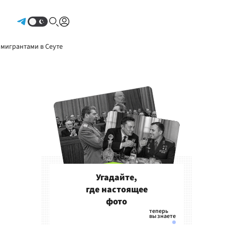
Авторизоваться
 мигрантами в Сеуте
Угадайте,
где настоящее
фото