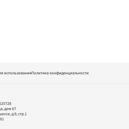
ия использования
Политика конфиденциальности
625728
а, дом 67
ссе, д.9, стр.1
-01