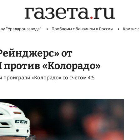
аву "Уралдронзавода"
Проблемы с бензином в России
Кризис с
«Рейнджерс» от
 против «Колорадо»
 проиграли «Колорадо» со счетом 4:5