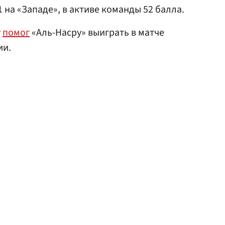
1 на «Западе», в активе команды 52 балла.
у
помог
«Аль-Насру» выиграть в матче
ии.