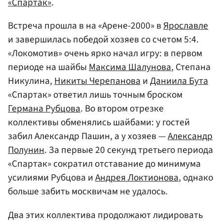
«Спартак»
.
Встреча прошла в на «Арене-2000» в
Ярославле
и завершилась победой хозяев со счетом 5:4.
«Локомотив» очень ярко начал игру: в первом
периоде на шайбы
Максима Шалунова
, Степана
Никулина,
Никиты Черепанова
и
Даниила Бута
«Спартак» ответил лишь точным броском
Германа Рубцова
. Во втором отрезке
коллективы обменялись шайбами: у гостей
забил Александр Пашин, а у хозяев —
Александр
Полунин
. За первые 20 секунд третьего периода
«Спартак» сократил отставание до минимума
усилиями Рубцова и
Андрея Локтионова
, однако
больше забить москвичам не удалось.
Два этих коллектива продолжают лидировать