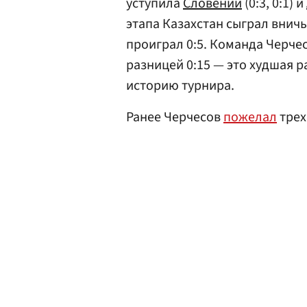
уступила
Словении
(0:3, 0:1) и
этапа Казахстан сыграл вничь
проиграл 0:5. Команда Черче
разницей 0:15 — это худшая р
историю турнира.
Ранее Черчесов
пожелал
трех