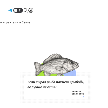
Авторизоваться
 мигрантами в Сеуте
Если сырая рыба пахнет «рыбой»,
ее лучше не есть!