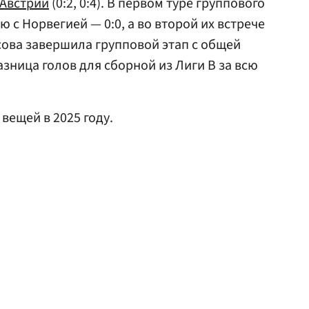
Австрии
(0:2, 0:4). В первом туре группового
ю с Норвегией — 0:0, а во второй их встрече
сова завершила групповой этап с общей
азница голов для сборной из Лиги В за всю
 вещей в 2025 году.