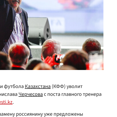
ии футбола
Казахстана
(КФФ) уволит
анислава
Черчесова
с поста главного тренера
sti.kz
.
 замену россиянину уже предложены