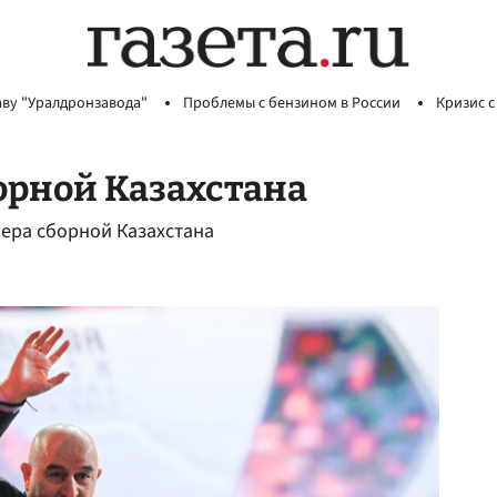
аву "Уралдронзавода"
Проблемы с бензином в России
Кризис с
орной Казахстана
енера сборной Казахстана