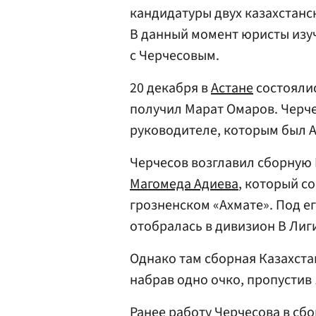
кандидатуры двух казахстанс
В данный момент юристы изу
с Черчесовым.
20 декабря в
Астане
состоялис
получил Марат Омаров. Черч
руководителе, которым был 
Черчесов возглавил сборную 
Магомеда Адиева
, который с
грозненском «Ахмате». Под е
отобралась в дивизион В Лиг
Однако там сборная Казахстан
набрав одно очко, пропустив 
Ранее работу Черчесова в сб