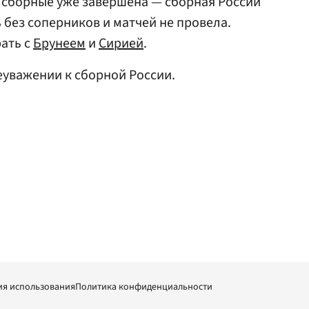
 сборные уже завершена — сборная России
 без соперников и матчей не провела.
ать с
Брунеем
и
Сирией
.
еуважении к сборной России.
ия использования
Политика конфиденциальности