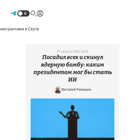
Авторизоваться
 мигрантами в Сеуте
07 августа 2026, 10:43
Посадил всех и скинул
ядерную бомбу: каким
президентом мог бы стать
ИИ
Виталий Рюмшин