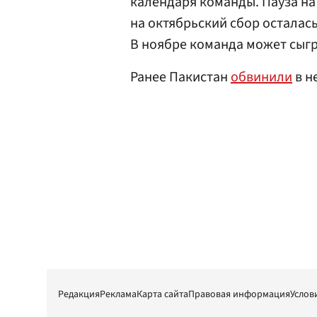
календаря команды. Пауза на
на октябрьский сбор осталась
В ноябре команда может сыгр
Ранее Пакистан
обвинили
в н
Редакция
Реклама
Карта сайта
Правовая информация
Услов