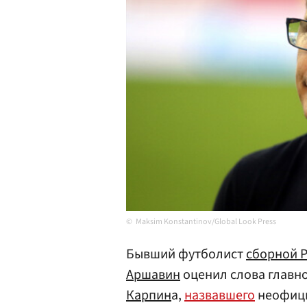
Maksim Konstantinov/Global Look Press
Бывший футболист
сборной 
Аршавин
оценил слова главн
Карпин
а,
назвавшего
неофиц