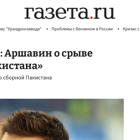
аву "Уралдронзавода"
Проблемы с бензином в России
Кризис с
: Аршавин о срыве
кистана»
о сборной Пакистана