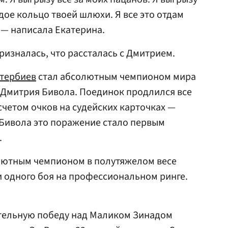
дое кольцо твоей шлюхи. Я все это отдам
 — написала Екатерина.
ризналась, что рассталась с Дмитрием.
етербиев
стал абсолютным чемпионом мира
 Дмитрия Бивола. Поединок продлился все
счетом очков на судейских карточках —
ля Бивола это поражение стало первым
.
лютным чемпионом в полутяжелом весе
ни одного боя на профессиональном ринге.
тельную победу над Маликом Зинадом