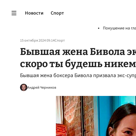
Новости
Спорт
Покушение на гл
15 октября 2024 09:14
Спорт
Бывшая жена Бивола экс
скоро ты будешь никем
Бывшая жена боксера Бивола призвала экс-суп
Андрей Черников