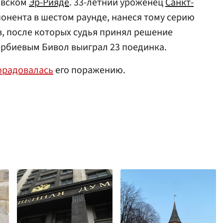
довском
Эр-Рияде
. 33-летний уроженец
Санкт-
онента в шестом раунде, нанеся тому серию
, после которых судья принял решение
тербиевым Бивол выиграл 23 поединка.
орадовалась
его поражению.