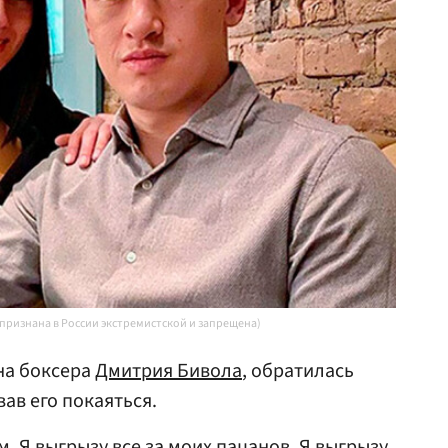
 признана в России экстремистской и запрещена)
на боксера
Дмитрия Бивола
, обратилась
вав его покаяться.
. Я выгрызу все за моих пацанов. Я выгрызу