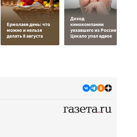
Доход
Р
Ермолаев день: что
кинокомпании
в
можно и нельзя
уехавшего из России
и
делать 8 августа
Цекало упал вдвое
р