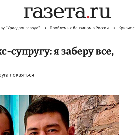
аву "Уралдронзавода"
Проблемы с бензином в России
Кризис с
-супругу: я заберу все,
руга покаяться