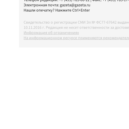
Телефон редакции:
+7 (495) 785-00-12
| Факс:
+7 (495) 785-17
Электронная почта:
gazeta@gazeta.ru
Нашли опечатку? Нажмите Ctrl+Enter
Свидетельство о регистрации СМИ Эл № ФС77-67642 выда
10.11.2016 г. Редакция не несет ответственности за дос
Информация об ограничениях
На информационном ресурсе применяются рекомендатель