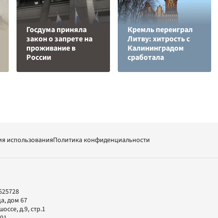
Госдума приняла
Кремль переиграл
закон о запрете на
Литву: хитрость с
проживание в
Калининградом
России
сработала
ия использования
Политика конфиденциальности
625728
а, дом 67
ссе, д.9, стр.1