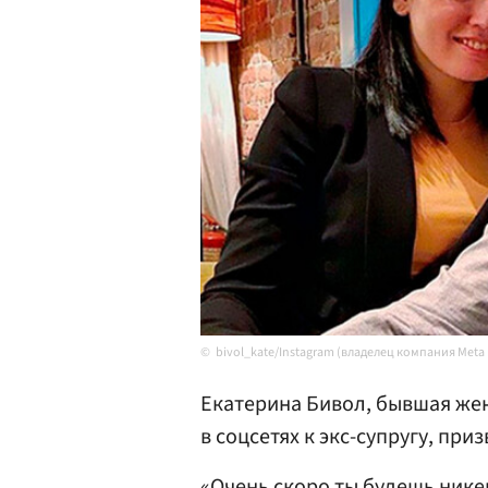
bivol_kate/Instagram (владелец компания Meta
Екатерина Бивол, бывшая же
в соцсетях к экс-супругу, приз
«Очень скоро ты будешь никем