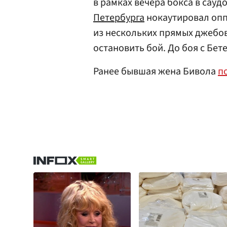
в рамках вечера бокса в сау
Петербурга
нокаутировал опп
из нескольких прямых джебов
остановить бой. До боя с Бе
Ранее бывшая жена Бивола
п