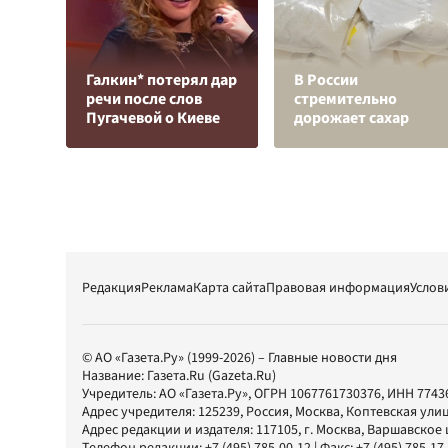
Галкин* потерял дар
В России
речи после слов
стремительно
Пугачевой о Киеве
дорожает сахар
Редакция
Реклама
Карта сайта
Правовая информация
Услов
© АО «Газета.Ру» (1999-2026) – Главные новости дня
Название:
Газета.Ru
(Gazeta.Ru)
Учредитель:
АО «Газета.Ру»
, ОГРН 1067761730376, ИНН 7743
Адрес учредителя: 125239, Россия, Москва, Коптевская улиц
Адрес редакции и издателя:
117105
, г.
Москва
,
Варшавское шо