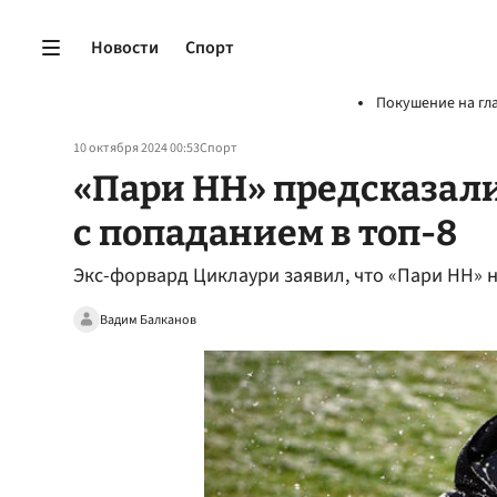
Новости
Спорт
Покушение на гл
10 октября 2024 00:53
Спорт
«Пари НН» предсказал
с попаданием в топ-8
Экс-форвард Циклаури заявил, что «Пари НН» н
Вадим Балканов