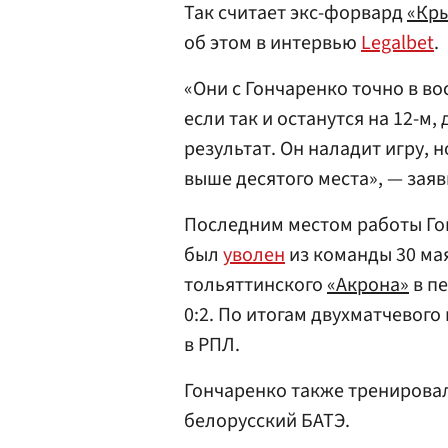
Так считает экс-форвард
«Кры
об этом в интервью
Legalbet
.
«Они с Гончаренко точно в во
если так и останутся на 12-м
результат. Он наладит игру, 
выше десятого места», — зая
Последним местом работы Гон
был
уволен
из команды 30 мая
тольяттинского
«Акрона»
в пе
0:2. По итогам двухматчевого
в РПЛ.
Гончаренко также тренирова
белорусский БАТЭ.