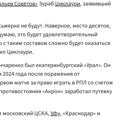
льев Советов»
Зураб
Циклаури
, заявивший
сьмерке не будут. Наверное, место десятое,
, думаю, это будет удовлетворительный
но с таким составом сложно будет оказаться
вил Циклаури.
чаренко был екатеринбургский «Урал». Он
 2024 года после поражения от
рвом матче за право играть в РПЛ со счетом
 противостояния «Акрон» заработал путевку
л московский ЦСКА,
Уфу
, «Краснодар» и