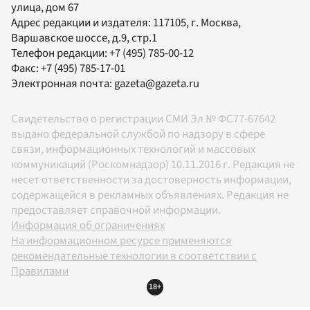
улица, дом 67
Адрес редакции и издателя:
117105
, г.
Москва
,
Варшавское шоссе, д.9, стр.1
Телефон редакции:
+7 (495) 785-00-12
Факс:
+7 (495) 785-17-01
Электронная почта:
gazeta@gazeta.ru
Свидетельство о регистрации СМИ Эл № ФС77-67642
выдано федеральной службой по надзору в сфере
связи, информационных технологий и массовых
коммуникаций (Роскомнадзор) 10.11.2016 г. Редакция не
несет ответственности за достоверность информации,
содержащейся в рекламных объявлениях. Редакция не
предоставляет справочной информации.
Информация об ограничениях
На информационном ресурсе применяются
рекомендательные технологии в соответствии с
Правилами
18+