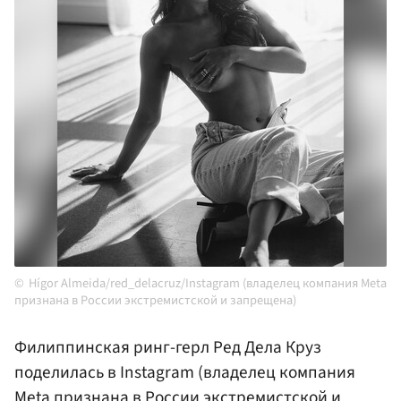
Hígor Almeida/red_delacruz/Instagram (владелец компания Meta
признана в России экстремистской и запрещена)
Филиппинская ринг-герл Ред Дела Круз
поделилась в Instagram (владелец компания
Meta признана в России экстремистской и