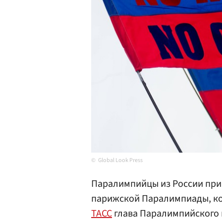
Global Look Press
Паралимпийцы из России пр
парижской Паралимпиады, ко
ТАСС
глава Паралимпийского 