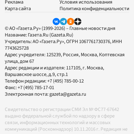
Реклама
Условия использования
Карта сайта
Политика конфиденциальности
© АО «Газета.Ру» (1999-2026) – Главные новости дня
Название:
Газета.Ru
(Gazeta.Ru)
Учредитель:
АО «Газета.Ру»
, ОГРН 1067761730376, ИНН
7743625728
Адрес учредителя: 125239, Россия, Москва, Коптевская
улица, дом 67
Адрес редакции и издателя:
117105
, г.
Москва
,
Варшавское шоссе, д.9, стр.1
Телефон редакции:
+7 (495) 785-00-12
Факс:
+7 (495) 785-17-01
Электронная почта:
gazeta@gazeta.ru
Свидетельство о регистрации СМИ Эл № ФС77-67642
выдано федеральной службой по надзору в сфере
связи, информационных технологий и массовых
коммуникаций (Роскомнадзор) 10.11.2016 г. Редакция не