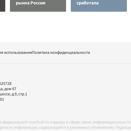
рынка России
сработала
ия использования
Политика конфиденциальности
625728
а, дом 67
ссе, д.9, стр.1
-01
но федеральной службой по надзору в сфере связи, информационных т
товерность информации, содержащейся в рекламных объявлениях. Редак