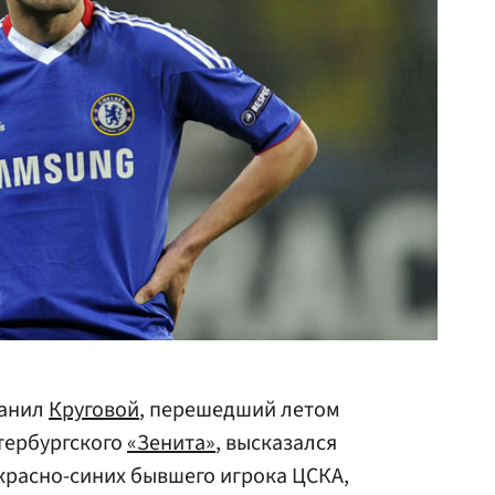
Данил
Круговой
, перешедший летом
етербургского
«Зенита»
, высказался
красно-синих бывшего игрока ЦСКА,