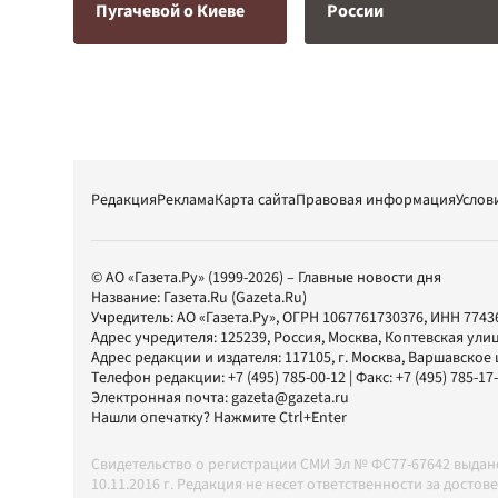
Пугачевой о Киеве
России
Редакция
Реклама
Карта сайта
Правовая информация
Услов
© АО «Газета.Ру» (1999-2026) – Главные новости дня
Название:
Газета.Ru
(Gazeta.Ru)
Учредитель:
АО «Газета.Ру»
, ОГРН 1067761730376, ИНН 7743
Адрес учредителя: 125239, Россия, Москва, Коптевская улиц
Адрес редакции и издателя:
117105
, г.
Москва
,
Варшавское шо
Телефон редакции:
+7 (495) 785-00-12
| Факс:
+7 (495) 785-17
Электронная почта:
gazeta@gazeta.ru
Нашли опечатку? Нажмите Ctrl+Enter
Свидетельство о регистрации СМИ Эл № ФС77-67642 выда
10.11.2016 г. Редакция не несет ответственности за дос