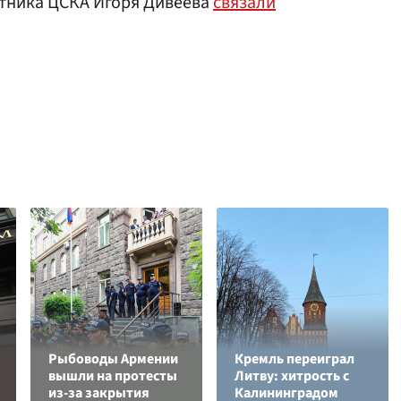
итника ЦСКА Игоря Дивеева
связали
Рыбоводы Армении
Кремль переиграл
вышли на протесты
Литву: хитрость с
из-за закрытия
Калининградом