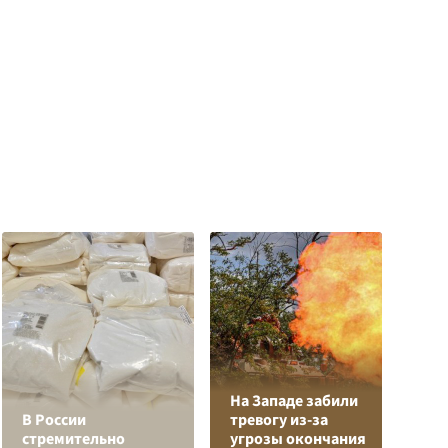
На Западе забили
Л
В России
тревогу из-за
з
стремительно
угрозы окончания
в