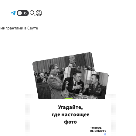
Авторизоваться
 мигрантами в Сеуте
Угадайте,
где настоящее
фото