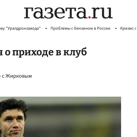
аву "Уралдронзавода"
Проблемы с бензином в России
Кризис с
 о приходе в клуб
ы с Жирковым