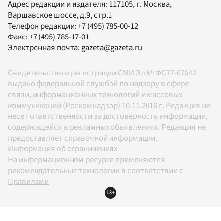
Адрес редакции и издателя:
117105
, г.
Москва
,
Варшавское шоссе, д.9, стр.1
Телефон редакции:
+7 (495) 785-00-12
Факс:
+7 (495) 785-17-01
Электронная почта:
gazeta@gazeta.ru
Свидетельство о регистрации СМИ Эл № ФС77-67642
выдано федеральной службой по надзору в сфере
связи, информационных технологий и массовых
коммуникаций (Роскомнадзор) 10.11.2016 г. Редакция не
несет ответственности за достоверность информации,
содержащейся в рекламных объявлениях. Редакция не
предоставляет справочной информации.
Информация об ограничениях
На информационном ресурсе применяются
рекомендательные технологии в соответствии с
Правилами
18+