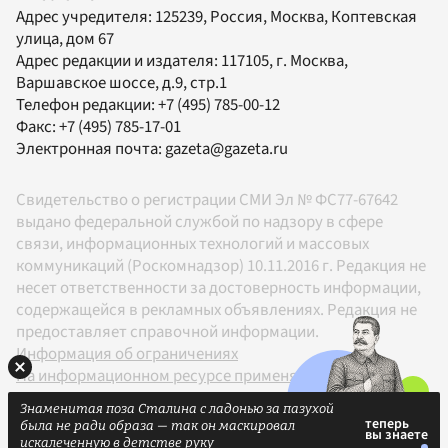
Адрес учредителя: 125239, Россия, Москва, Коптевская
улица, дом 67
Адрес редакции и издателя:
117105
, г.
Москва
,
Варшавское шоссе, д.9, стр.1
Телефон редакции:
+7 (495) 785-00-12
Факс:
+7 (495) 785-17-01
Электронная почта:
gazeta@gazeta.ru
Свидетельство о регистрации СМИ Эл № ФС77-67642
выдано федеральной службой по надзору в сфере
связи, информационных технологий и массовых
коммуникаций (Роскомнадзор) 10.11.2016 г. Редакция не
несет ответственности за достоверность информации,
содержащейся в рекламных объявлениях. Редакция не
предоставляет справочной информации.
Информация об ограничениях
На информационном ресурсе применяются
рекомендательные технологии в соответствии с
Знаменитая поза Сталина с ладонью за пазухой
Правилами
была не ради образа — так он маскировал
18+
искалеченную в детстве руку