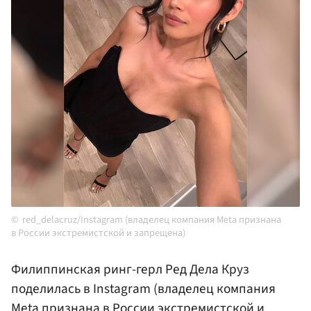
red_delacruz/Instagram (владелец компания Meta признана
в России экстремистской и запрещена)
Филиппинская ринг-герл Ред Дела Круз
поделилась в Instagram (владелец компания
Meta признана в России экстремистской и