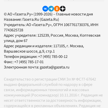
© АО «Газета.Ру» (1999-2026) – Главные новости дня
Название:
Газета.Ru
(Gazeta.Ru)
Учредитель:
АО «Газета.Ру»
, ОГРН 1067761730376, ИНН
7743625728
Адрес учредителя: 125239, Россия, Москва, Коптевская
улица, дом 67
Адрес редакции и издателя:
117105
, г.
Москва
,
Варшавское шоссе, д.9, стр.1
Телефон редакции:
+7 (495) 785-00-12
Факс:
+7 (495) 785-17-01
Электронная почта:
gazeta@gazeta.ru
Свидетельство о регистрации СМИ Эл № ФС77-67642
выдано федеральной службой по надзору в сфере
связи, информационных технологий и массовых
коммуникаций (Роскомнадзор) 10.11.2016 г. Редакция не
несет ответственности за достоверность информации,
содержащейся в рекламных объявлениях. Редакция не