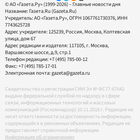
© АО «Газета.Ру» (1999-2026) – Главные новости дня
Название:
Газета.Ru
(Gazeta.Ru)
Учредитель:
АО «Газета.Ру»
, ОГРН 1067761730376, ИНН
7743625728
Адрес учредителя: 125239, Россия, Москва, Коптевская
улица, дом 67
Адрес редакции и издателя:
117105
, г.
Москва
,
Варшавское шоссе, д.9, стр.1
Телефон редакции:
+7 (495) 785-00-12
Факс:
+7 (495) 785-17-01
Электронная почта:
gazeta@gazeta.ru
Свидетельство о регистрации СМИ Эл № ФС77-67642
выдано федеральной службой по надзору в сфере
связи, информационных технологий и массовых
коммуникаций (Роскомнадзор) 10.11.2016 г. Редакция не
несет ответственности за достоверность информации,
содержащейся в рекламных объявлениях. Редакция не
предоставляет справочной информации.
Информация об ограничениях