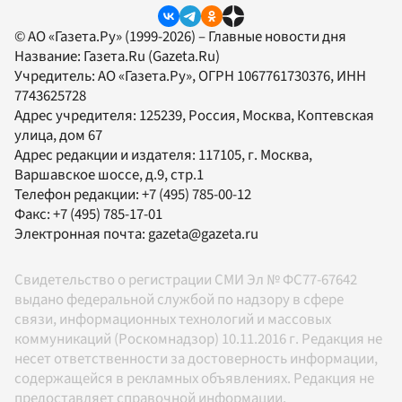
© АО «Газета.Ру» (1999-2026) – Главные новости дня
Название:
Газета.Ru
(Gazeta.Ru)
Учредитель:
АО «Газета.Ру»
, ОГРН 1067761730376, ИНН
7743625728
Адрес учредителя: 125239, Россия, Москва, Коптевская
улица, дом 67
Адрес редакции и издателя:
117105
, г.
Москва
,
Варшавское шоссе, д.9, стр.1
Телефон редакции:
+7 (495) 785-00-12
Факс:
+7 (495) 785-17-01
Электронная почта:
gazeta@gazeta.ru
Свидетельство о регистрации СМИ Эл № ФС77-67642
выдано федеральной службой по надзору в сфере
связи, информационных технологий и массовых
коммуникаций (Роскомнадзор) 10.11.2016 г. Редакция не
несет ответственности за достоверность информации,
содержащейся в рекламных объявлениях. Редакция не
предоставляет справочной информации.