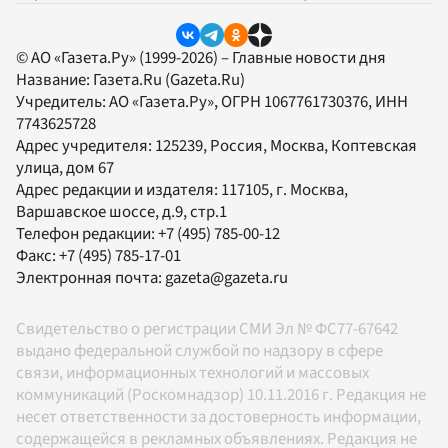
© АО «Газета.Ру» (1999-2026) – Главные новости дня
Название:
Газета.Ru
(Gazeta.Ru)
Учредитель:
АО «Газета.Ру»
, ОГРН 1067761730376, ИНН
7743625728
Адрес учредителя: 125239, Россия, Москва, Коптевская
улица, дом 67
Адрес редакции и издателя:
117105
, г.
Москва
,
Варшавское шоссе, д.9, стр.1
Телефон редакции:
+7 (495) 785-00-12
Факс:
+7 (495) 785-17-01
Электронная почта:
gazeta@gazeta.ru
Свидетельство о регистрации СМИ Эл № ФС77-67642
выдано федеральной службой по надзору в сфере
связи, информационных технологий и массовых
коммуникаций (Роскомнадзор) 10.11.2016 г. Редакция не
несет ответственности за достоверность информации,
содержащейся в рекламных объявлениях. Редакция не