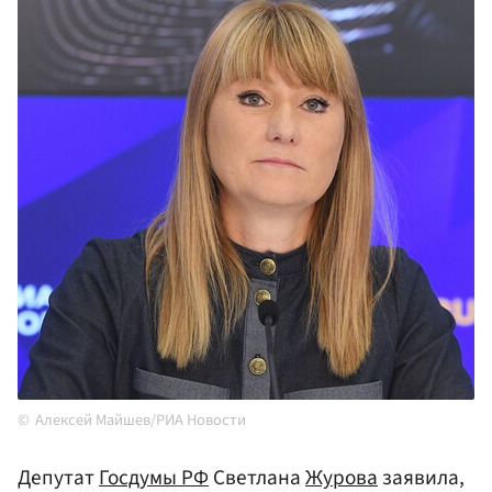
Алексей Майшев/РИА Новости
Депутат
Госдумы РФ
Светлана
Журова
заявила,