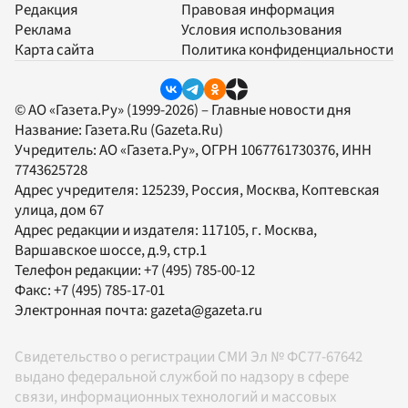
Редакция
Правовая информация
Реклама
Условия использования
Карта сайта
Политика конфиденциальности
© АО «Газета.Ру» (1999-2026) – Главные новости дня
Название:
Газета.Ru
(Gazeta.Ru)
Учредитель:
АО «Газета.Ру»
, ОГРН 1067761730376, ИНН
7743625728
Адрес учредителя: 125239, Россия, Москва, Коптевская
улица, дом 67
Адрес редакции и издателя:
117105
, г.
Москва
,
Варшавское шоссе, д.9, стр.1
Телефон редакции:
+7 (495) 785-00-12
Факс:
+7 (495) 785-17-01
Электронная почта:
gazeta@gazeta.ru
Свидетельство о регистрации СМИ Эл № ФС77-67642
выдано федеральной службой по надзору в сфере
связи, информационных технологий и массовых