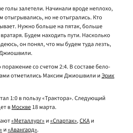
ые голы залетели. Начинали вроде неплохо,
м отыгрывались, но не отыгрались. Кто
рывает. Нужно больше на пятак, больше
е вратаря. Будем находить пути. Насколько
еюсь, он понял, что мы будем туда лезть,
л Джиошвили.
поражение со счетом 2:4. В составе бело-
ами отметились Максим Джиошвили и
Эрик
стал 1:0 в пользу «Трактора». Следующий
ет в
Москве
18 марта.
рают
«Металлург»
и
«Спартак»
,
СКА
и
»
и
«Авангард»
.