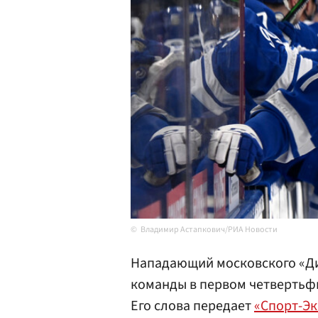
Владимир Астапкович/РИА Новости
Нападающий московского «Д
команды в первом четвертьф
Его слова передает
«Спорт-Эк