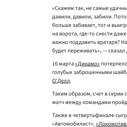
«Скажем так, не самые удачн
давили, давили, забили. Пото
больше забивает, тот и выиг
на ворота, где-то снести даж
важно поддавить вратаря? Над
будет переживать», — сказа
16 марта
«Динамо»
потерпело 
голубых заброшенными шайб
О'Делл
.
Таким образом, счет в серии 
матч между командами пройд
Также в четвертьфинале сыг
«Автомобилист»,
«Локомотив