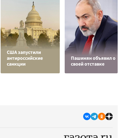
К
США запустили
Л
антироссийские
Пашинян объявил о
К
санкции
своей отставке
с