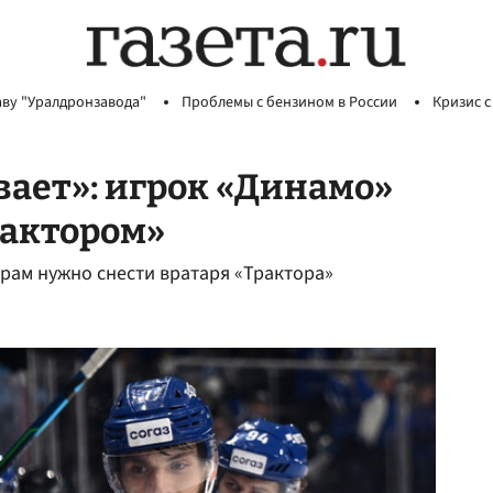
аву "Уралдронзавода"
Проблемы с бензином в России
Кризис с
вает»: игрок «Динамо»
рактором»
рам нужно снести вратаря «Трактора»