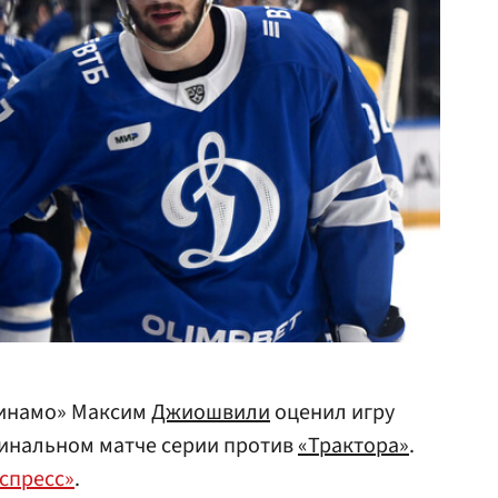
инамо» Максим
Джиошвили
оценил игру
инальном матче серии против
«Трактора»
.
спресс»
.