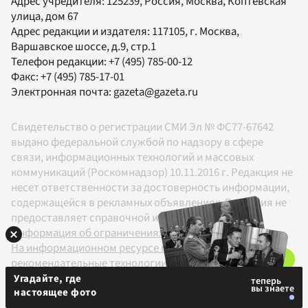
Адрес учредителя: 125239, Россия, Москва, Коптевская
улица, дом 67
Адрес редакции и издателя:
117105
, г.
Москва
,
Варшавское шоссе, д.9, стр.1
Телефон редакции:
+7 (495) 785-00-12
Факс:
+7 (495) 785-17-01
Электронная почта:
gazeta@gazeta.ru
Свидетельство о регистрации СМИ Эл № ФС77-67642
выдано федеральной службой по надзору в сфере
связи, информационных технологий и массовых
коммуникаций (Роскомнадзор) 10.11.2016 г. Редакция не
несет ответственности за достоверность информации,
содержащейся в рекламных объявлениях. Редакция не
предоставляет справочной информации.
Информация об ограничениях
На информационном ресурсе применяются
рекомендательные технологии в соответствии с
Правилами
Угадайте, где
настоящее фото
18+