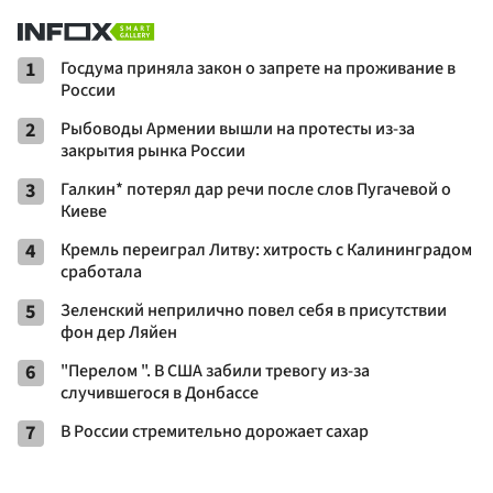
1
Госдума приняла закон о запрете на проживание в
России
2
Рыбоводы Армении вышли на протесты из-за
закрытия рынка России
3
Галкин* потерял дар речи после слов Пугачевой о
Киеве
4
Кремль переиграл Литву: хитрость с Калининградом
сработала
5
Зеленский неприлично повел cебя в присутствии
фон дер Ляйен
6
"Перелом ". В США забили тревогу из-за
случившегося в Донбассе
7
В России стремительно дорожает сахар