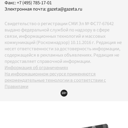
Факс:
+7 (495) 785-17-01
Электронная почта:
gazeta@gazeta.ru
Свидетельство о регистрации СМИ Эл № ФС77-67642
выдано федеральной службой по надзору в сфере
связи, информационных технологий и массовых
коммуникаций (Роскомнадзор) 10.11.2016 г. Редакция не
несет ответственности за достоверность информации,
содержащейся в рекламных объявлениях. Редакция не
предоставляет справочной информации.
Информация об ограничениях
На информационном ресурсе применяются
рекомендательные технологии в соответствии с
Правилами
18+