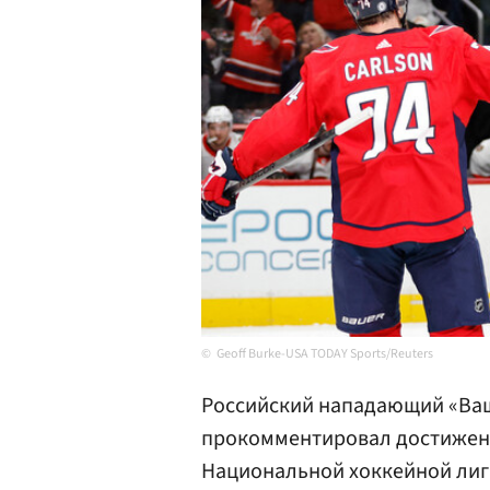
Geoff Burke-USA TODAY Sports/Reuters
Российский нападающий «Ва
прокомментировал достижени
Национальной хоккейной лиги