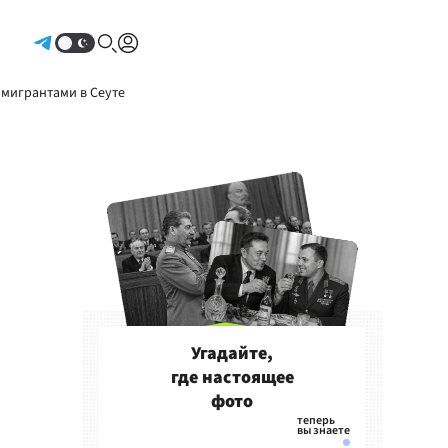
Авторизоваться
 мигрантами в Сеуте
Угадайте,
где настоящее
фото