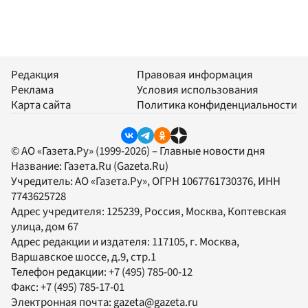
Редакция
Правовая информация
Реклама
Условия использования
Карта сайта
Политика конфиденциальности
© АО «Газета.Ру» (1999-2026) – Главные новости дня
Название:
Газета.Ru
(Gazeta.Ru)
Учредитель:
АО «Газета.Ру»
, ОГРН 1067761730376, ИНН
7743625728
Адрес учредителя: 125239, Россия, Москва, Коптевская
улица, дом 67
Адрес редакции и издателя:
117105
, г.
Москва
,
Варшавское шоссе, д.9, стр.1
Телефон редакции:
+7 (495) 785-00-12
Факс:
+7 (495) 785-17-01
Электронная почта:
gazeta@gazeta.ru