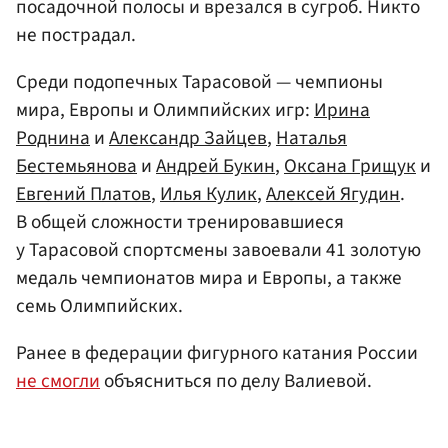
посадочной полосы и врезался в сугроб. Никто
не пострадал.
Среди подопечных Тарасовой — чемпионы
мира, Европы и Олимпийских игр:
Ирина
Роднина
и
Александр Зайцев
,
Наталья
Бестемьянова
и
Андрей Букин
,
Оксана Грищук
и
Евгений Платов
,
Илья Кулик
,
Алексей Ягудин
.
В общей сложности тренировавшиеся
у Тарасовой спортсмены завоевали 41 золотую
медаль чемпионатов мира и Европы, а также
семь Олимпийских.
Ранее в федерации фигурного катания России
не смогли
объясниться по делу Валиевой.