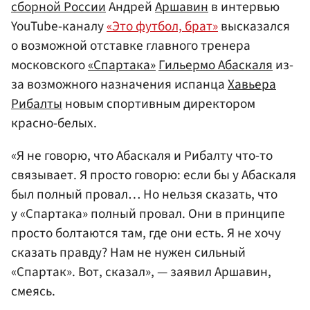
сборной
России
Андрей
Аршавин
в интервью
YouTube-каналу
«Это футбол, брат»
высказался
о возможной отставке главного тренера
московского
«Спартака»
Гильермо Абаскаля
из-
за возможного назначения испанца
Хавьера
Рибалты
новым спортивным директором
красно-белых.
«Я не говорю, что Абаскаля и Рибалту что-то
связывает. Я просто говорю: если бы у Абаскаля
был полный провал… Но нельзя сказать, что
у «Спартака» полный провал. Они в принципе
просто болтаются там, где они есть. Я не хочу
сказать правду? Нам не нужен сильный
«Спартак». Вот, сказал», — заявил Аршавин,
смеясь.