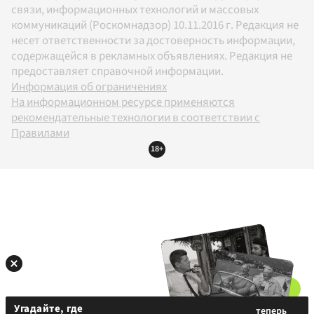
связи, информационных технологий и массовых
коммуникаций (Роскомнадзор) 10.11.2016 г. Редакция не
несет ответственности за достоверность информации,
содержащейся в рекламных объявлениях. Редакция не
предоставляет справочной информации.
Информация об ограничениях
На информационном ресурсе применяются
рекомендательные технологии в соответствии с
Правилами
18+
Угадайте, где