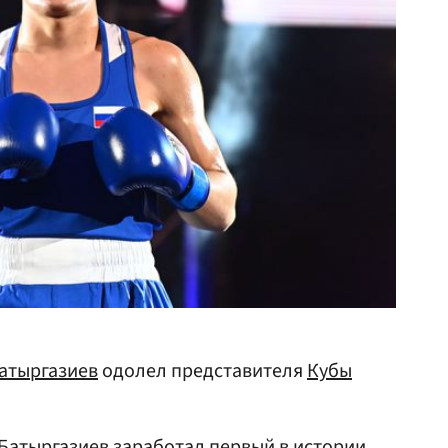
атыргазиев
одолел представителя
Кубы
 Батыргазиев заработал первый в истории