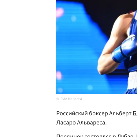
РИА Новости
Российский боксер Альберт
Б
Ласаро Альвареса.
Поединок состоялся в
Дубае
.