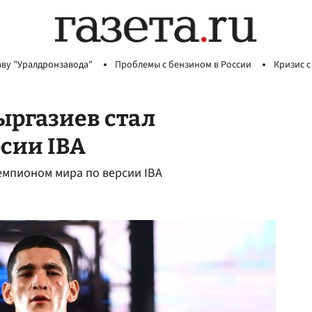
аву "Уралдронзавода"
Проблемы с бензином в России
Кризис с
ыргазиев стал
сии IBA
емпионом мира по версии IBA