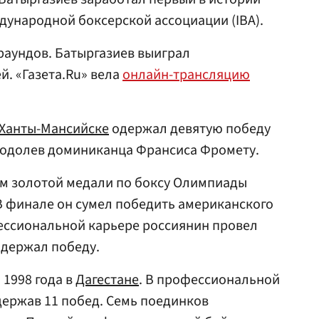
ународной боксерской ассоциации (IBA).
раундов. Батыргазиев выиграл
. «Газета.Ru» вела
онлайн-трансляцию
Ханты-Мансийске
одержал девятую победу
 одолев доминиканца Франсиса Фромету.
ем золотой медали по боксу Олимпиады
. В финале он сумел победить американского
фессиональной карьере россиянин провел
 одержал победу.
 1998 года в
Дагестане
. В профессиональной
одержав 11 побед. Семь поединков