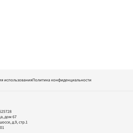
ия использования
Политика конфиденциальности
625728
а, дом 67
ссе, д.9, стр.1
-01