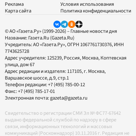
Реклама
Условия использования
Карта сайта
Политика конфиденциальности
© АО «Газета.Ру» (1999-2026) – Главные новости дня
Название:
Газета.Ru
(Gazeta.Ru)
Учредитель:
АО «Газета.Ру»
, ОГРН 1067761730376, ИНН
7743625728
Адрес учредителя: 125239, Россия, Москва, Коптевская
улица, дом 67
Адрес редакции и издателя:
117105
, г.
Москва
,
Варшавское шоссе, д.9, стр.1
Телефон редакции:
+7 (495) 785-00-12
Факс:
+7 (495) 785-17-01
Электронная почта:
gazeta@gazeta.ru
Свидетельство о регистрации СМИ Эл № ФС77-67642
выдано федеральной службой по надзору в сфере
связи, информационных технологий и массовых
коммуникаций (Роскомнадзор) 10.11.2016 г. Редакция не