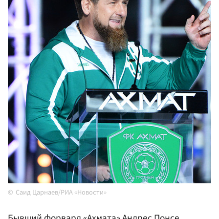
Саид Царнаев/РИА «Новости»
Бывший форвард «Ахмата» Андрес
Понсе