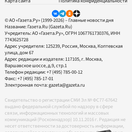
Карта сайта
Политика конфиденциальности
© АО «Газета.Ру» (1999-2026) – Главные новости дня
Название:
Газета.Ru
(Gazeta.Ru)
Учредитель:
АО «Газета.Ру»
, ОГРН 1067761730376, ИНН
7743625728
Адрес учредителя: 125239, Россия, Москва, Коптевская
улица, дом 67
Адрес редакции и издателя:
117105
, г.
Москва
,
Варшавское шоссе, д.9, стр.1
Телефон редакции:
+7 (495) 785-00-12
Факс:
+7 (495) 785-17-01
Электронная почта:
gazeta@gazeta.ru
Свидетельство о регистрации СМИ Эл № ФС77-67642
выдано федеральной службой по надзору в сфере
связи, информационных технологий и массовых
коммуникаций (Роскомнадзор) 10.11.2016 г. Редакция не
несет ответственности за достоверность информации,