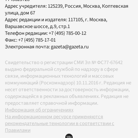
Адрес учредителя: 125239, Россия, Москва, Коптевская
улица, дом 67
Адрес редакции и издателя:
117105
, г.
Москва
,
Варшавское шоссе, д.9, стр.1
Телефон редакции:
+7 (495) 785-00-12
Факс:
+7 (495) 785-17-01
Электронная почта:
gazeta@gazeta.ru
Свидетельство о регистрации СМИ Эл № ФС77-67642
выдано федеральной службой по надзору в сфере
связи, информационных технологий и массовых
коммуникаций (Роскомнадзор) 10.11.2016 г. Редакция не
несет ответственности за достоверность информации,
содержащейся в рекламных объявлениях. Редакция не
предоставляет справочной информации.
Информация об ограничениях
На информационном ресурсе применяются
рекомендательные технологии в соответствии с
Правилами
18+