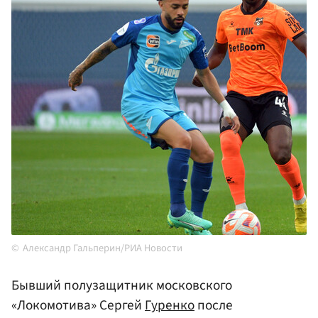
Александр Гальперин/РИА Новости
Бывший полузащитник московского
«Локомотива» Сергей
Гуренко
после