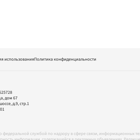
ия использования
Политика конфиденциальности
625728
а, дом 67
ссе, д.9, стр.1
-01
но федеральной службой по надзору в сфере связи, информационных т
товерность информации, содержащейся в рекламных объявлениях. Редак