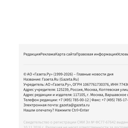
Редакция
Реклама
Карта сайта
Правовая информация
Услов
© АО «Газета.Ру» (1999-2026) – Главные новости дня
Название:
Газета.Ru
(Gazeta.Ru)
Учредитель:
АО «Газета.Ру»
, ОГРН 1067761730376, ИНН 7743
Адрес учредителя: 125239, Россия, Москва, Коптевская улиц
Адрес редакции и издателя:
117105
, г.
Москва
,
Варшавское шо
Телефон редакции:
+7 (495) 785-00-12
| Факс:
+7 (495) 785-17
Электронная почта:
gazeta@gazeta.ru
Нашли опечатку? Нажмите Ctrl+Enter
Свидетельство о регистрации СМИ Эл № ФС77-67642 выда
10.11.2016 г. Редакция не несет ответственности за дос