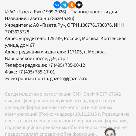
© АО «Газета.Ру» (1999-2026) – Главные новости дня
Название:
Газета.Ru
(Gazeta.Ru)
Учредитель:
АО «Газета.Ру»
, ОГРН 1067761730376, ИНН
7743625728
Адрес учредителя: 125239, Россия, Москва, Коптевская
улица, дом 67
Адрес редакции и издателя:
117105
, г.
Москва
,
Варшавское шоссе, д.9, стр.1
Телефон редакции:
+7 (495) 785-00-12
Факс:
+7 (495) 785-17-01
Электронная почта:
gazeta@gazeta.ru
Свидетельство о регистрации СМИ Эл № ФС77-67642
выдано федеральной службой по надзору в сфере
связи, информационных технологий и массовых
коммуникаций (Роскомнадзор) 10.11.2016 г. Редакция не
несет ответственности за достоверность информации,
содержащейся в рекламных объявлениях. Редакция не
предоставляет справочной информации.