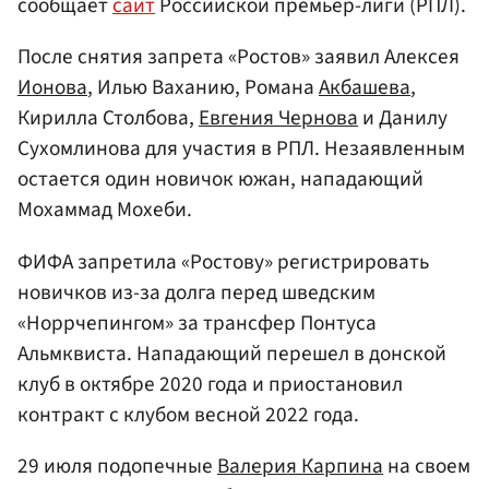
сообщает
сайт
Российской премьер-лиги (РПЛ).
После снятия запрета «Ростов» заявил Алексея
Ионова
, Илью Ваханию, Романа
Акбашева
,
Кирилла Столбова,
Евгения Чернова
и Данилу
Сухомлинова для участия в РПЛ. Незаявленным
остается один новичок южан, нападающий
Мохаммад Мохеби.
ФИФА запретила «Ростову» регистрировать
новичков из-за долга перед шведским
«Норрчепингом» за трансфер Понтуса
Альмквиста. Нападающий перешел в донской
клуб в октябре 2020 года и приостановил
контракт с клубом весной 2022 года.
29 июля подопечные
Валерия Карпина
на своем