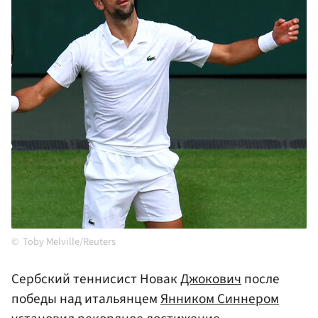
Toby Melville/Reuters
Сербский теннисист Новак
Джокович
после
победы над итальянцем
Янником Синнером