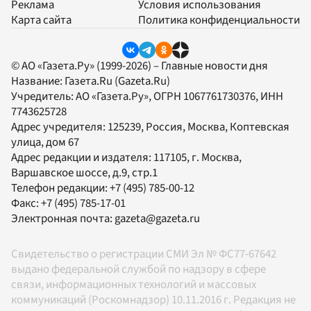
Реклама
Условия использования
Карта сайта
Политика конфиденциальности
© АО «Газета.Ру» (1999-2026) – Главные новости дня
Название:
Газета.Ru
(Gazeta.Ru)
Учредитель:
АО «Газета.Ру»
, ОГРН 1067761730376, ИНН
7743625728
Адрес учредителя: 125239, Россия, Москва, Коптевская
улица, дом 67
Адрес редакции и издателя:
117105
, г.
Москва
,
Варшавское шоссе, д.9, стр.1
Телефон редакции:
+7 (495) 785-00-12
Факс:
+7 (495) 785-17-01
Электронная почта:
gazeta@gazeta.ru
Свидетельство о регистрации СМИ Эл № ФС77-67642
выдано федеральной службой по надзору в сфере
связи, информационных технологий и массовых
коммуникаций (Роскомнадзор) 10.11.2016 г. Редакция не