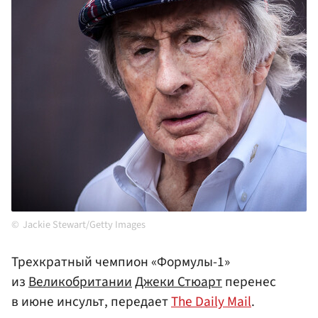
Jackie Stewart/Getty Images
Трехкратный чемпион «Формулы-1»
из
Великобритании
Джеки Стюарт
перенес
в июне инсульт, передает
The Daily Mail
.