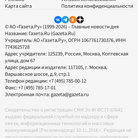
Карта сайта
Политика конфиденциальности
© АО «Газета.Ру» (1999-2026) – Главные новости дня
Название:
Газета.Ru
(Gazeta.Ru)
Учредитель:
АО «Газета.Ру»
, ОГРН 1067761730376, ИНН
7743625728
Адрес учредителя: 125239, Россия, Москва, Коптевская
улица, дом 67
Адрес редакции и издателя:
117105
, г.
Москва
,
Варшавское шоссе, д.9, стр.1
Телефон редакции:
+7 (495) 785-00-12
Факс:
+7 (495) 785-17-01
Электронная почта:
gazeta@gazeta.ru
Свидетельство о регистрации СМИ Эл № ФС77-67642
выдано федеральной службой по надзору в сфере
связи, информационных технологий и массовых
коммуникаций (Роскомнадзор) 10.11.2016 г. Редакция не
несет ответственности за достоверность информации,