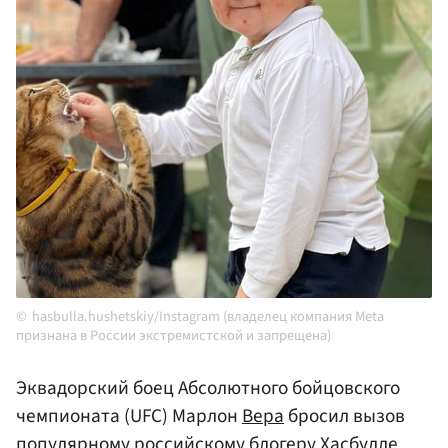
hasbulla.hushetskiy/Instagram (владелец компания Meta
признана в России экстремистской и запрещена)
Эквадорский боец Абсолютного бойцовского
чемпионата (UFC) Марлон
Вера
бросил вызов
популярному российскому блогеру Хасбулле