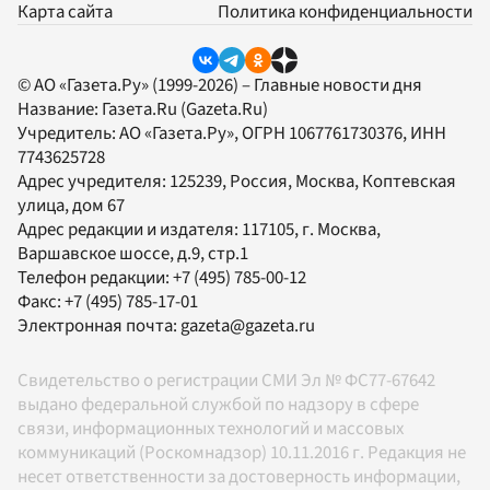
Карта сайта
Политика конфиденциальности
© АО «Газета.Ру» (1999-2026) – Главные новости дня
Название:
Газета.Ru
(Gazeta.Ru)
Учредитель:
АО «Газета.Ру»
, ОГРН 1067761730376, ИНН
7743625728
Адрес учредителя: 125239, Россия, Москва, Коптевская
улица, дом 67
Адрес редакции и издателя:
117105
, г.
Москва
,
Варшавское шоссе, д.9, стр.1
Телефон редакции:
+7 (495) 785-00-12
Факс:
+7 (495) 785-17-01
Электронная почта:
gazeta@gazeta.ru
Свидетельство о регистрации СМИ Эл № ФС77-67642
выдано федеральной службой по надзору в сфере
связи, информационных технологий и массовых
коммуникаций (Роскомнадзор) 10.11.2016 г. Редакция не
несет ответственности за достоверность информации,